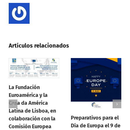
Artículos relacionados
Asamblea General
 en
Ordinaria
Preparativos para el
la
Eurocamara Costa
Día de Europa el 9 de
a