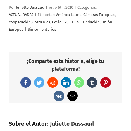
Por
Juliette Dussaud
|
julio 6th, 2020
|
Categorías:
ACTUALIDADES
|
Etiquetas:
América Latina
,
Cámaras Europeas
,
cooperación
,
Costa Rica
,
Covid-19
,
EU-LAC Fundación
,
Unión
Europea
|
Sin comentarios
¡Comparte esta historia, elige tu
plataforma!
Facebook
Twitter
Reddit
LinkedIn
WhatsApp
Tumblr
Pinterest
Vk
Correo
electrónico
Sobre el Autor:
Juliette Dussaud