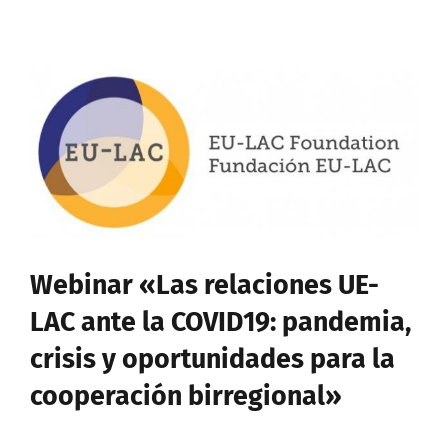
Ver
imagen
más
grande
Webinar «Las relaciones UE-
LAC ante la COVID19: pandemia,
crisis y oportunidades para la
cooperación birregional»