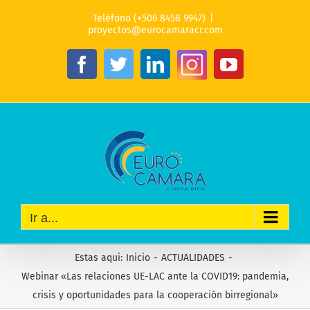
Saltar
Teléfono (+506 8458 9947)
|
al
proyectos@eurocamaracr.com
contenido
Instagram
Facebook
Twitter
LinkedIn
YouTube
Ir a...
Estas aqui
:
Inicio
-
ACTUALIDADES
-
Webinar «Las relaciones UE-LAC ante la COVID19: pandemia,
crisis y oportunidades para la cooperación birregional»