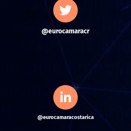
@eurocamaracr
@eurocamaracostarica