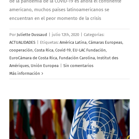
de la pandemia de la COVID-19 es ahora el continente
americano, muchos países latinoamericanos se
encuentran en el peor momento de la crisis
Por
Juliette Dussaud
|
julio 12th, 2020
|
Categorías:
ACTUALIDADES
|
Etiquetas:
América Latina
,
Cámaras Europeas
,
cooperación
,
Costa Rica
,
Covid-19
,
EU-LAC Fundación
,
EuroCámara de Costa Rica
,
Fundación Carolina
,
Institut des
Amériques
,
Unión Europea
|
Sin comentarios
Más información