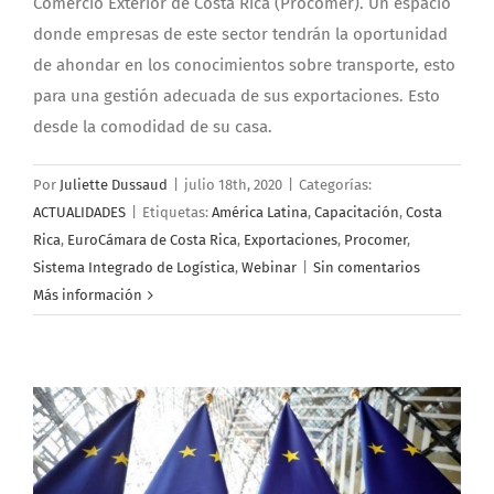
Comercio Exterior de Costa Rica (Procomer). Un espacio
donde empresas de este sector tendrán la oportunidad
de ahondar en los conocimientos sobre transporte, esto
para una gestión adecuada de sus exportaciones. Esto
desde la comodidad de su casa.
Por
Juliette Dussaud
|
julio 18th, 2020
|
Categorías:
ACTUALIDADES
|
Etiquetas:
América Latina
,
Capacitación
,
Costa
Rica
,
EuroCámara de Costa Rica
,
Exportaciones
,
Procomer
,
Sistema Integrado de Logística
,
Webinar
|
Sin comentarios
Más información