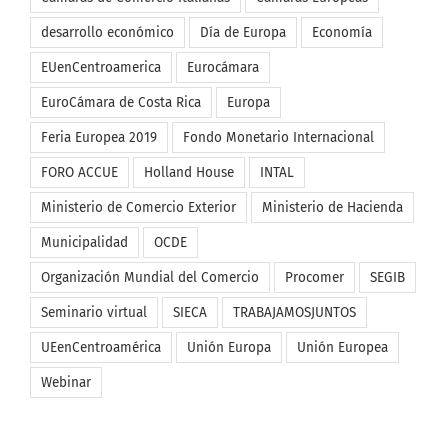
Cámaras de Comercio Italianas
Cámaras Europeas
desarrollo económico
Día de Europa
Economía
EUenCentroamerica
Eurocámara
EuroCámara de Costa Rica
Europa
Feria Europea 2019
Fondo Monetario Internacional
FORO ACCUE
Holland House
INTAL
Ministerio de Comercio Exterior
Ministerio de Hacienda
Municipalidad
OCDE
Organización Mundial del Comercio
Procomer
SEGIB
Seminario virtual
SIECA
TRABAJAMOSJUNTOS
UEenCentroamérica
Unión Europa
Unión Europea
Webinar