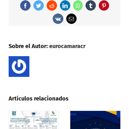
Facebook
Twitter
Reddit
LinkedIn
WhatsApp
Tumblr
Pinterest
Vk
Correo
electrónico
Sobre el Autor:
eurocamaracr
Artículos relacionados