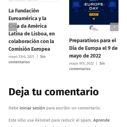
ón
 y la
érica
Asamblea Gen
isboa, en
Ordinaria
Preparativos para el
n con la
Eurocamara C
Día de Europa el 9 de
uropea
Rica 30 de ma
mayo de 2022
|
Sin
2022
mayo 9th, 2022
|
Sin
comentarios
marzo 16th, 2022
|
comentarios
Deja tu comentario
Debe
iniciar sesión
para escribir un comentario.
Este sitio usa Akismet para reducir el spam.
Aprende