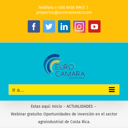
Saltar
Teléfono (+506 8458 9947)
|
al
proyectos@eurocamaracr.com
contenido
Instagram
Facebook
Twitter
LinkedIn
YouTube
Ir a...
Estas aqui
:
Inicio
-
ACTUALIDADES
-
Webinar gratuito: Oportunidades de inversión en el sector
agroindustrial de Costa Rica.