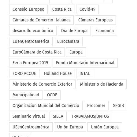
Comercio Exterior
Comex
Comisión Europea
Consejo Europeo
Costa Rica
Covid-19
Cámaras de Comercio Italianas
Cámaras Europeas
desarrollo económico
Día de Europa
Economía
EUenCentroamerica
Eurocámara
EuroCámara de Costa Rica
Europa
Feria Europea 2019
Fondo Monetario Internacional
FORO ACCUE
Holland House
INTAL
Ministerio de Comercio Exterior
Ministerio de Hacienda
Municipalidad
OCDE
Organización Mundial del Comercio
Procomer
SEGIB
Seminario virtual
SIECA
TRABAJAMOSJUNTOS
UEenCentroamérica
Unión Europa
Unión Europea