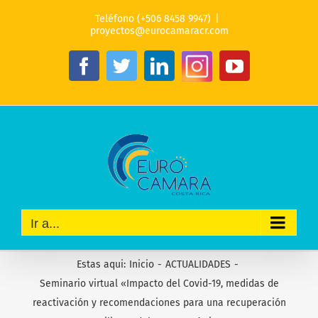
Saltar
Teléfono (+506 8458 9947)
|
al
proyectos@eurocamaracr.com
contenido
Instagram
Facebook
Twitter
LinkedIn
YouTube
Ir a...
Estas aqui
:
Inicio
-
ACTUALIDADES
-
Seminario virtual «Impacto del Covid-19, medidas de
reactivación y recomendaciones para una recuperación