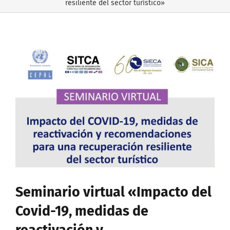
resiliente del sector turístico»
Ver
imagen
más
grande
Seminario virtual «Impacto del
Covid-19, medidas de
reactivación y