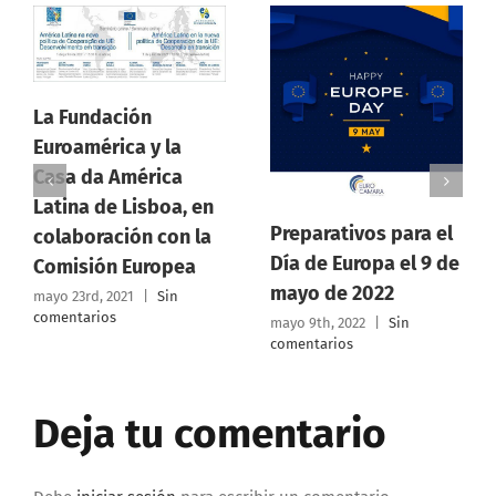
Fundación
américa y la
a da América
Asamb
na de Lisboa, en
Ordina
Preparativos para el
boración con la
Euroc
Día de Europa el 9 de
isión Europea
Rica 3
mayo de 2022
23rd, 2021
|
Sin
tarios
2022
mayo 9th, 2022
|
Sin
comentarios
marzo 16
comenta
Deja tu comentario