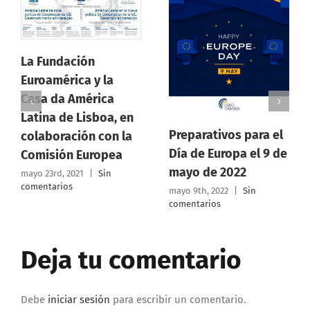
dación
érica y la
a América
Asamblea
 de Lisboa, en
Ordinari
Preparativos para el
ración con la
Eurocama
Día de Europa el 9 de
ón Europea
Rica 30 
mayo de 2022
, 2021
|
Sin
ios
2022
mayo 9th, 2022
|
Sin
comentarios
marzo 16th, 
comentarios
Deja tu comentario
Debe
iniciar sesión
para escribir un comentario.