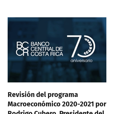
Ver
imagen
más
grande
Revisión del programa
Macroeconómico 2020-2021 por
Rodrigo Cubero, Presidente del