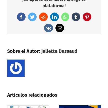
plataforma!
Facebook
Twitter
Reddit
LinkedIn
WhatsApp
Tumblr
Pinterest
Vk
Correo
electrónico
Sobre el Autor:
Juliette Dussaud
Artículos relacionados