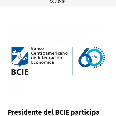
COVID-19”
Ver
imagen
más
grande
Presidente del BCIE participa