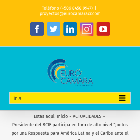
Saltar
Teléfono (+506 8458 9947)
|
al
proyectos@eurocamaracr.com
contenido
Instagram
Facebook
Twitter
LinkedIn
YouTube
Ir a...
Estas aqui
:
Inicio
-
ACTUALIDADES
-
Presidente del BCIE participa en foro de alto nivel “Juntos
por una Respuesta para América Latina y el Caribe ante el