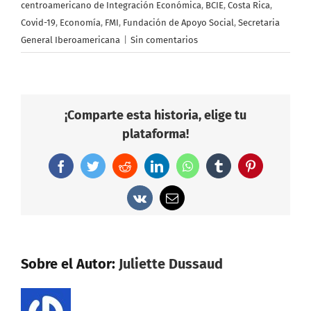
centroamericano de Integración Económica
,
BCIE
,
Costa Rica
,
Covid-19
,
Economía
,
FMI
,
Fundación de Apoyo Social
,
Secretaria
General Iberoamericana
|
Sin comentarios
¡Comparte esta historia, elige tu
plataforma!
Facebook
Twitter
Reddit
LinkedIn
WhatsApp
Tumblr
Pinterest
Vk
Correo
electrónico
Sobre el Autor:
Juliette Dussaud