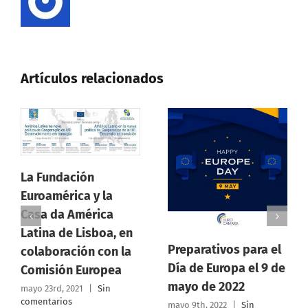
Artículos relacionados
undación
américa y la
 da América
Asambl
na de Lisboa, en
Ordinar
Preparativos para el
boración con la
Euroca
Día de Europa el 9 de
sión Europea
Rica 30
mayo de 2022
3rd, 2021
|
Sin
tarios
2022
mayo 9th, 2022
|
Sin