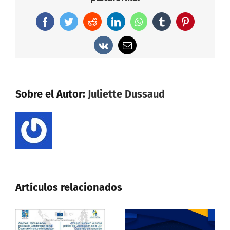
Facebook
Twitter
Reddit
LinkedIn
WhatsApp
Tumblr
Pinterest
Vk
Correo
electrónico
Sobre el Autor:
Juliette Dussaud
Artículos relacionados