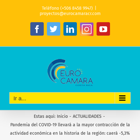
Saltar
Teléfono (+506 8458 9947)
|
al
proyectos@eurocamaracr.com
contenido
Instagram
Facebook
Twitter
LinkedIn
YouTube
Ir a...
Estas aqui
:
Inicio
-
ACTUALIDADES
-
Pandemia del COVID-19 llevará a la mayor contracción de la
actividad económica en la historia de la región: caerá -5,3%