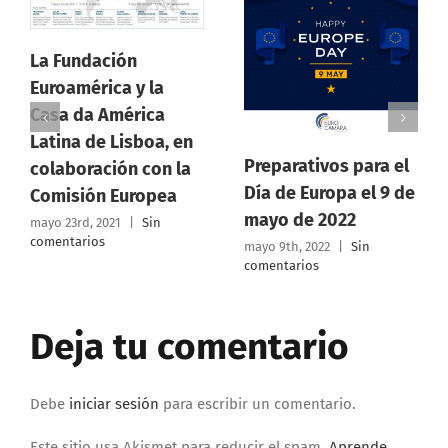
dación
érica y la
a América
Asamblea
de Lisboa, en
Ordinaria
Preparativos para el
ración con la
Eurocama
Día de Europa el 9 de
ón Europea
Rica 30 d
mayo de 2022
, 2021
|
Sin
ios
2022
mayo 9th, 2022
|
Sin
comentarios
marzo 16th, 
comentarios
Deja tu comentario
Debe
iniciar sesión
para escribir un comentario.