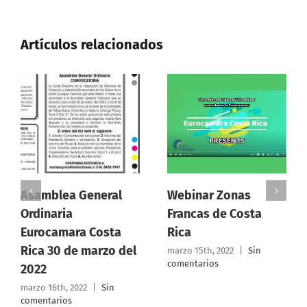
Artículos relacionados
al
Webinar Zonas
Euca Trade dialog
Francas de Costa
sobre las energias
ta
Rica
renovables
o del
marzo 15th, 2022
|
Sin
febrero 17th, 2022
|
Sin
comentarios
comentarios
in