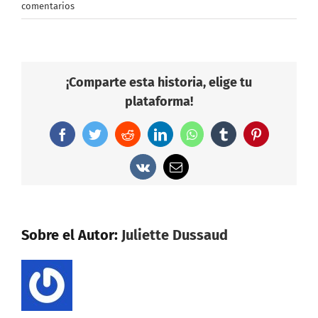
comentarios
¡Comparte esta historia, elige tu
plataforma!
Facebook
Twitter
Reddit
LinkedIn
WhatsApp
Tumblr
Pinterest
Vk
Correo
electrónico
Sobre el Autor:
Juliette Dussaud