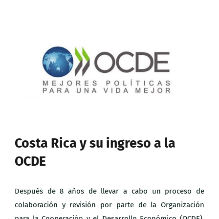
Ver
imagen
más
grande
Costa Rica y su ingreso a la
OCDE
Después de 8 años de llevar a cabo un proceso de
colaboración y revisión por parte de la Organización
para la Cooperación y el Desarrollo Económico (OCDE),