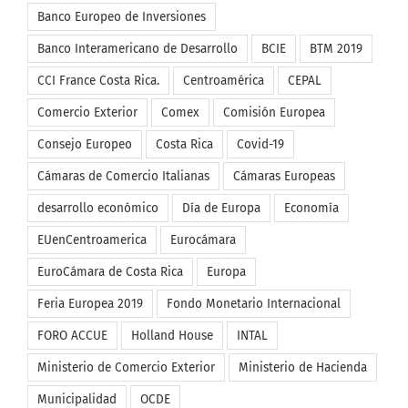
Banco Interamericano de Desarrollo
BCIE
BTM 2019
CCI France Costa Rica.
Centroamérica
CEPAL
Comercio Exterior
Comex
Comisión Europea
Consejo Europeo
Costa Rica
Covid-19
Cámaras de Comercio Italianas
Cámaras Europeas
desarrollo económico
Día de Europa
Economía
EUenCentroamerica
Eurocámara
EuroCámara de Costa Rica
Europa
Feria Europea 2019
Fondo Monetario Internacional
FORO ACCUE
Holland House
INTAL
Ministerio de Comercio Exterior
Ministerio de Hacienda
Municipalidad
OCDE
Organización Mundial del Comercio
Procomer
SEGIB