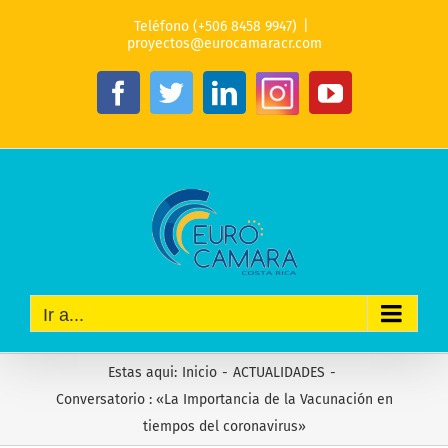
Saltar
Teléfono (+506 8458 9947)
|
al
proyectos@eurocamaracr.com
contenido
Instagram
Facebook
Twitter
LinkedIn
YouTube
Ir a...
Estas aqui
:
Inicio
-
ACTUALIDADES
-
Conversatorio : «La Importancia de la Vacunación en
tiempos del coronavirus»