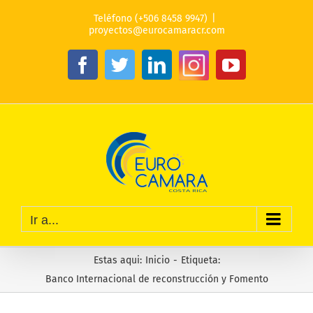
Saltar
Teléfono (+506 8458 9947)
|
al
proyectos@eurocamaracr.com
contenido
Instagram
Facebook
Twitter
LinkedIn
YouTube
Ir a...
Estas aqui
:
Inicio
-
Etiqueta:
Banco Internacional de reconstrucción y Fomento