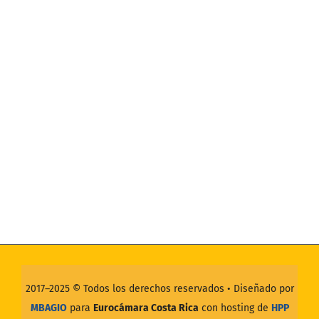
2017–2025 ©
Todos los derechos reservados
• Diseñado por
MBAGIO
para
Eurocámara Costa Rica
con hosting de
HPP