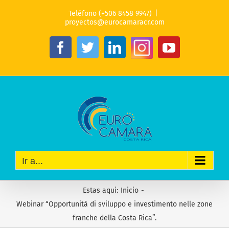
Saltar
Teléfono (+506 8458 9947)
|
al
proyectos@eurocamaracr.com
contenido
Instagram
Facebook
Twitter
LinkedIn
YouTube
Ir a...
Estas aqui
:
Inicio
-
Webinar “Opportunità di sviluppo e investimento nelle zone
franche della Costa Rica”.